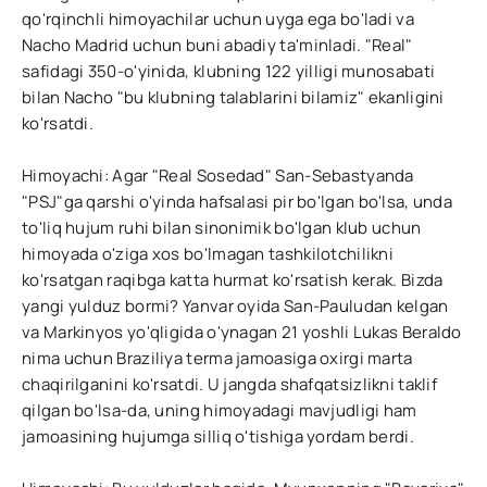
qo'rqinchli himoyachilar uchun uyga ega bo'ladi va
Nacho Madrid uchun buni abadiy ta'minladi. "Real"
safidagi 350-o'yinida, klubning 122 yilligi munosabati
bilan Nacho "bu klubning talablarini bilamiz" ekanligini
ko'rsatdi.
Himoyachi: Agar "Real Sosedad" San-Sebastyanda
"PSJ"ga qarshi o'yinda hafsalasi pir bo'lgan bo'lsa, unda
to'liq hujum ruhi bilan sinonimik bo'lgan klub uchun
himoyada o'ziga xos bo'lmagan tashkilotchilikni
ko'rsatgan raqibga katta hurmat ko'rsatish kerak. Bizda
yangi yulduz bormi? Yanvar oyida San-Pauludan kelgan
va Markinyos yo'qligida o'ynagan 21 yoshli Lukas Beraldo
nima uchun Braziliya terma jamoasiga oxirgi marta
chaqirilganini ko'rsatdi. U jangda shafqatsizlikni taklif
qilgan bo'lsa-da, uning himoyadagi mavjudligi ham
jamoasining hujumga silliq o'tishiga yordam berdi.