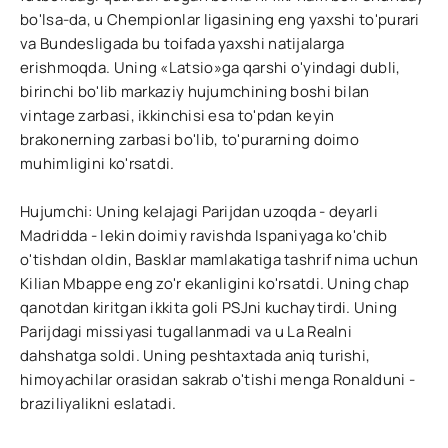
bo'lsa-da, u Chempionlar ligasining eng yaxshi to'purari
va Bundesligada bu toifada yaxshi natijalarga
erishmoqda. Uning «Latsio»ga qarshi o'yindagi dubli,
birinchi bo'lib markaziy hujumchining boshi bilan
vintage zarbasi, ikkinchisi esa to'pdan keyin
brakonerning zarbasi bo'lib, to'purarning doimo
muhimligini ko'rsatdi.
Hujumchi: Uning kelajagi Parijdan uzoqda - deyarli
Madridda - lekin doimiy ravishda Ispaniyaga ko'chib
o'tishdan oldin, Basklar mamlakatiga tashrif nima uchun
Kilian Mbappe eng zo'r ekanligini ko'rsatdi. Uning chap
qanotdan kiritgan ikkita goli PSJni kuchaytirdi. Uning
Parijdagi missiyasi tugallanmadi va u La Realni
dahshatga soldi. Uning peshtaxtada aniq turishi,
himoyachilar orasidan sakrab o'tishi menga Ronalduni -
braziliyalikni eslatadi.