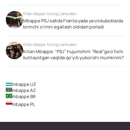
Kilian Bappe hozirgi jamoalari
Mbappe PSJ safida Frantsiyada yevrokuboklarda
birinchi o'rinni egallash oldidan porladi
Kilian Bappe hozirgi jamoalari
Kilian Mbappe: "PSJ" hujumchini "Real"ga o'tishi
kutilayotgan vaqtda qo'yib yuborishi mumkinmi?
mbappe UZ
mbappe AZ
mbappe BR
mbappe PL