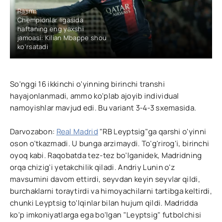
Rasm:
Chempionlar ligasida
haftaning eng yaxshi
jamoasi: Kilian Mbappe shou
ko'rsatadi
So'nggi 16 ikkinchi o'yinning birinchi transhi
hayajonlanmadi, ammo ko'plab ajoyib individual
namoyishlar mavjud edi. Bu variant 3-4-3 sxemasida.
Darvozabon:
Real Madrid
"RB Leyptsig"ga qarshi o'yinni
oson o'tkazmadi. U bunga arzimaydi. To'g'rirog'i, birinchi
oyoq kabi. Raqobatda tez-tez bo'lganidek, Madridning
orqa chizig'i yetakchilik qiladi. Andriy Lunin o'z
mavsumini davom ettirdi, seyvdan keyin seyvlar qildi,
burchaklarni toraytirdi va himoyachilarni tartibga keltirdi,
chunki Leyptsig to'lqinlar bilan hujum qildi. Madridda
ko'p imkoniyatlarga ega bo'lgan "Leyptsig" futbolchisi