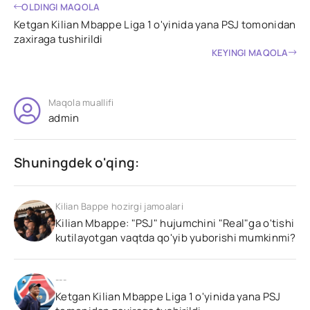
OLDINGI MAQOLA
Ketgan Kilian Mbappe Liga 1 o'yinida yana PSJ tomonidan
zaxiraga tushirildi
KYLIAN
KEYINGI MAQOLA
MBAPPE
"Real
Madrid",
Maqola muallifi
"Bavariya"
admin
OLE
GUNNAR
SOLSKYAER
Shuningdek o'qing:
bilan
5
yillik
Kilian Bappe hozirgi jamoalari
shartnoma
Kilian Mbappe: "PSJ" hujumchini "Real"ga o'tishi
imzoladi.
kutilayotgan vaqtda qo'yib yuborishi mumkinmi?
---
Ketgan Kilian Mbappe Liga 1 o'yinida yana PSJ