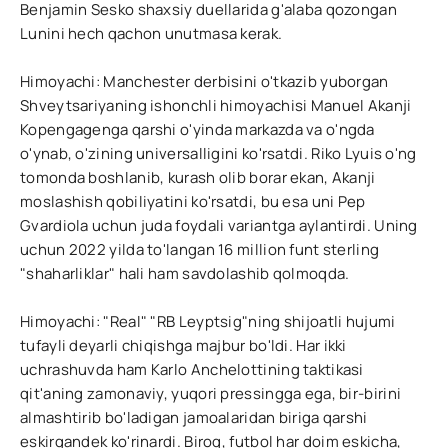
Benjamin Sesko shaxsiy duellarida g'alaba qozongan
Lunini hech qachon unutmasa kerak.
Himoyachi: Manchester derbisini o'tkazib yuborgan
Shveytsariyaning ishonchli himoyachisi Manuel Akanji
Kopengagenga qarshi o'yinda markazda va o'ngda
o'ynab, o'zining universalligini ko'rsatdi. Riko Lyuis o'ng
tomonda boshlanib, kurash olib borar ekan, Akanji
moslashish qobiliyatini ko'rsatdi, bu esa uni Pep
Gvardiola uchun juda foydali variantga aylantirdi. Uning
uchun 2022 yilda to'langan 16 million funt sterling
"shaharliklar" hali ham savdolashib qolmoqda.
Himoyachi: "Real" "RB Leyptsig"ning shijoatli hujumi
tufayli deyarli chiqishga majbur bo'ldi. Har ikki
uchrashuvda ham Karlo Anchelottining taktikasi
qit'aning zamonaviy, yuqori pressingga ega, bir-birini
almashtirib bo'ladigan jamoalaridan biriga qarshi
eskirgandek ko'rinardi. Biroq, futbol har doim eskicha,