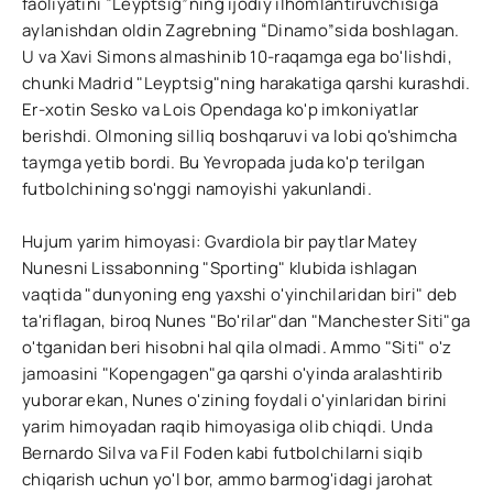
faoliyatini “Leyptsig”ning ijodiy ilhomlantiruvchisiga
aylanishdan oldin Zagrebning “Dinamo”sida boshlagan.
U va Xavi Simons almashinib 10-raqamga ega bo'lishdi,
chunki Madrid "Leyptsig"ning harakatiga qarshi kurashdi.
Er-xotin Sesko va Lois Opendaga ko'p imkoniyatlar
berishdi. Olmoning silliq boshqaruvi va lobi qo'shimcha
taymga yetib bordi. Bu Yevropada juda ko'p terilgan
futbolchining so'nggi namoyishi yakunlandi.
Hujum yarim himoyasi: Gvardiola bir paytlar Matey
Nunesni Lissabonning "Sporting" klubida ishlagan
vaqtida "dunyoning eng yaxshi o'yinchilaridan biri" deb
ta'riflagan, biroq Nunes "Bo'rilar"dan "Manchester Siti"ga
o'tganidan beri hisobni hal qila olmadi. Ammo "Siti" o'z
jamoasini "Kopengagen"ga qarshi o'yinda aralashtirib
yuborar ekan, Nunes o'zining foydali o'yinlaridan birini
yarim himoyadan raqib himoyasiga olib chiqdi. Unda
Bernardo Silva va Fil Foden kabi futbolchilarni siqib
chiqarish uchun yo'l bor, ammo barmog'idagi jarohat