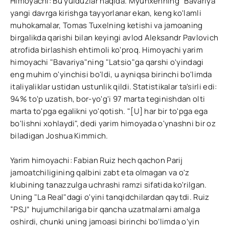
Himoyachi: Bu yulduzlar haqida. Myunxenning "Bavariya"
yangi davrga kirishga tayyorlanar ekan, keng ko'lamli
muhokamalar, Tomas Tuxelning ketishi va jamoaning
birgalikda qarishi bilan keyingi avlod Aleksandr Pavlovich
atrofida birlashish ehtimoli ko'proq. Himoyachi yarim
himoyachi "Bavariya"ning "Latsio"ga qarshi o'yindagi
eng muhim o'yinchisi bo'ldi, u ayniqsa birinchi bo'limda
italiyaliklar ustidan ustunlik qildi. Statistikalar ta'sirli edi:
94% to'p uzatish, bor-yo'g'i 97 marta teginishdan olti
marta to'pga egalikni yo'qotish. "[U] har bir to'pga ega
bo'lishni xohlaydi", dedi yarim himoyada o'ynashni bir oz
biladigan Joshua Kimmich.
Yarim himoyachi: Fabian Ruiz hech qachon Parij
jamoatchiligining qalbini zabt eta olmagan va o'z
klubining tanazzulga uchrashi ramzi sifatida ko'rilgan.
Uning "La Real"dagi o'yini tanqidchilardan qaytdi. Ruiz
“PSJ” hujumchilariga bir qancha uzatmalarni amalga
oshirdi, chunki uning jamoasi birinchi bo‘limda o‘yin