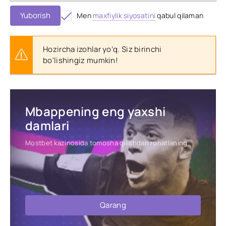
Yuborish
Men
maxfiylik siyosatini
qabul qilaman
Hozircha izohlar yo‘q. Siz birinchi
bo'lishingiz mumkin!
Mbappening eng yaxshi
damlari
Mostbet kazinosida tomosha qilishdan rohatlaning
Qarang