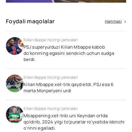
Foydali maqolalar
Hammasi
Kilian Bappe hozirgi jamoalari
PSJ superyulduzi Kilian Mbappe kabob
do'konining egasini sendvich uchun sudga
berdi.
Kilian Bappe hozirgi jamoalari
Kilian Mbappe xet-trik qayd etdi, PSJ esa 6
marta Monpelyeni urdi
Kilian Bappe hozirgi jamoalari
Mbappening xet-triki uni Keyndan ortda
qoldirib, 2024 yilgi to'purarlar ro'yxatida ikkinchi
o'rinni egalladi.