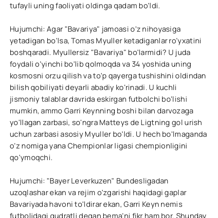
tufayli uning faoliyati oldinga qadam bo'ldi.
Hujumchi: Agar "Bavariya" jamoasi o'z nihoyasiga
yetadigan bo'lsa, Tomas Myuller ketadiganlar ro'yxatini
boshqaradi. Myullersiz "Bavariya" bo'larmidi? U juda
foydali o'yinchi bo'lib qolmoqda va 34 yoshida uning
kosmosni orzu qilish va to'p qayerga tushishini oldindan
bilish qobiliyati deyarli abadiy ko'rinadi. U kuchli
jismoniy talablar davrida eskirgan futbolchi bo'lishi
mumkin, ammo Garri Keynning boshi bilan darvozaga
yo'llagan zarbasi, so'ngra Matteys de Ligtning gol urish
uchun zarbasi asosiy Myuller bo'ldi. U hech bo'lmaganda
o'z nomiga yana Chempionlar ligasi chempionligini
qo'ymoqchi.
Hujumchi: "Bayer Leverkuzen" Bundesligadan
uzoqlashar ekan va rejim o'zgarishi haqidagi gaplar
Bavariyada havoni to'ldirar ekan, Garri Keyn nemis
futbolidagi qudratli degan bema'ni fikr ham bor. Shunday