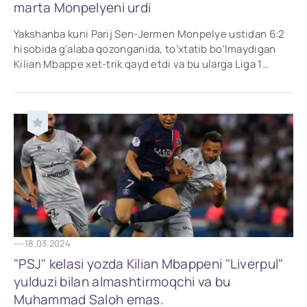
marta Monpelyeni urdi
Yakshanba kuni Parij Sen-Jermen Monpelye ustidan 6:2
hisobida g'alaba qozonganida, to'xtatib bo'lmaydigan
Kilian Mbappe xet-trik qayd etdi va bu ularga Liga 1
peshqadamida 12 ochkolik katta farqni
---
18.03.2024
"PSJ" kelasi yozda Kilian Mbappeni "Liverpul"
yulduzi bilan almashtirmoqchi va bu
Muhammad Saloh emas.