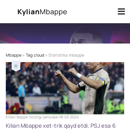
Kylian
Mbappe
Mbappe
»
Tag cloud
» Statistika mbappe
Kilian Bappe hozirgi jamoalari
18.03.2024
Kilian Mbappe xet-trik qayd etdi, PSJ esa 6