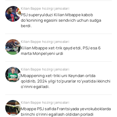
Kilian Bappe hozirgi jamoalari
PSJ superyulduzi Kilian Mbappe kabob
do'konining egasini sendvich uchun sudga
berdi.
Kilian Bappe hozirgi jamoalari
Kilian Mbappe xet-trik qayd etdi, PSJ esa 6
marta Monpelyeni urdi
Kilian Bappe hozirgi jamoalari
Mbappening xet-triki uni Keyndan ortda
qoldirib, 2024 yilgi to'purarlar ro'yxatida ikkinchi
o'rinni egalladi.
Kilian Bappe hozirgi jamoalari
Mbappe PSJ safida Frantsiyada yevrokuboklarda
birinchi o'rinni egallash oldidan porladi