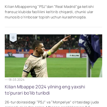
Kilian Mbappening "PSJ"dan "Real Madrid"ga ketishi
fransuz klubida faollikni keltirib chiqardi, chunki ular
munosib o'rinbosar topish uchun kurashmoqda.
---
18.03.2024
Kilian Mbappe 2024 yilning eng yaxshi
to'purari bo'lib turibdi
26-tur doirasidagi “PSJ” va “Monpelye” o‘rtasidagi juda