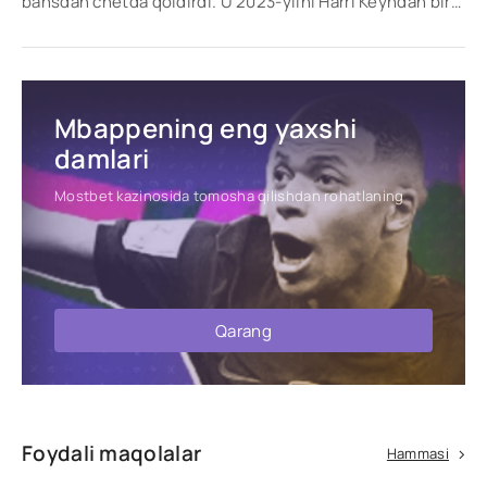
bahsdan chetda qoldirdi. U 2023-yilni Harri Keyndan bir
gol va Kilian Mbappedan bitta gol
Mbappening eng yaxshi
damlari
Mostbet kazinosida tomosha qilishdan rohatlaning
Qarang
Foydali maqolalar
Hammasi