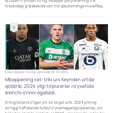
qiziqarli o‘yindan so‘ng, Mbappe parijliklarning 2:6
hisobidagi g‘alabasida xet-trik qayd etishga muvaffaq
bo‘ldi va bu yilgi to‘purarga
Kilian Bappe hozirgi jamoalari
18.03.2024
Mbappening xet-triki uni Keyndan ortda
qoldirib, 2024 yilgi to'purarlar ro'yxatida
ikkinchi o'rinni egalladi.
Erling Xoland o'tgan yili 44 ta gol urib, 2023 yilning
so'nggi haftalarida futbol o'ynamaganiga qaramay, uni